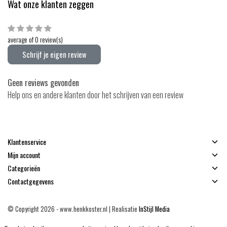
Wat onze klanten zeggen
average of 0 review(s)
Schrijf je eigen review
Geen reviews gevonden
Help ons en andere klanten door het schrijven van een review
Klantenservice
Mijn account
Categorieën
Contactgegevens
© Copyright 2026 - www.henkkoster.nl | Realisatie
InStijl Media
Algemene voorwaarden
|
Disclaimer
|
Privacy Policy
|
Sitemap
|
RSS Feed