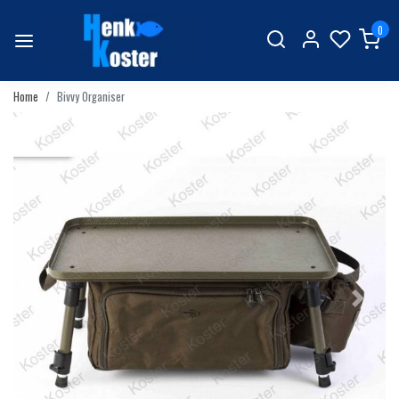
0
Home
Bivvy Organiser
Vorige
Volgend