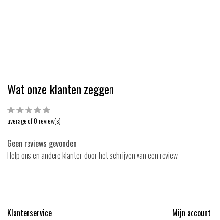
 14,99
EUR 19,95
EUR 18,99
EUR 23,95
Bekijken
Bekijk
Vergelijk
Vergelijk
Wat onze klanten zeggen
average of 0 review(s)
Geen reviews gevonden
Help ons en andere klanten door het schrijven van een review
Klantenservice
Mijn account