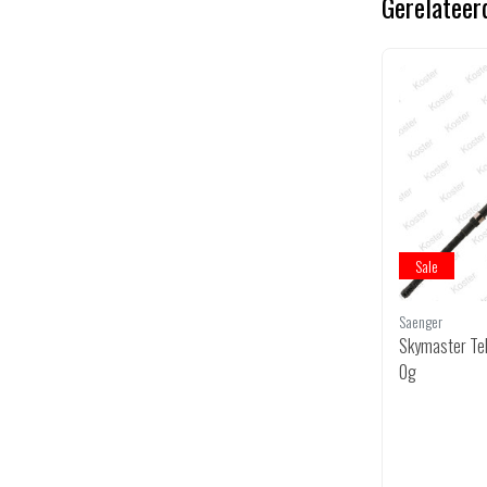
Gerelateer
Sale
Sale
LFT
Saenger
Combo Battle Spin "Pink Camou" 210
Skymaster Tel
+ B-2000RD
0g