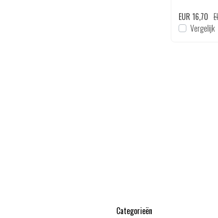
EUR 31,99
EUR 35,95
EUR 16,70
E
en
Bekijken
Vergelijk
Vergelijk
Categorieën