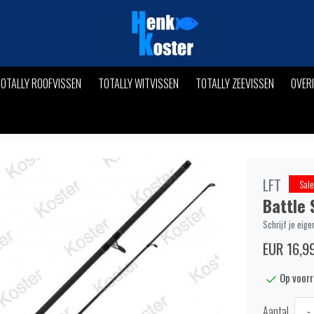
OTALLY ROOFVISSEN
TOTALLY WITVISSEN
TOTALLY ZEEVISSEN
OVER
LFT
Sale
Battle 
Schrijf je eige
EUR 16,9
Op voor
Aantal
-