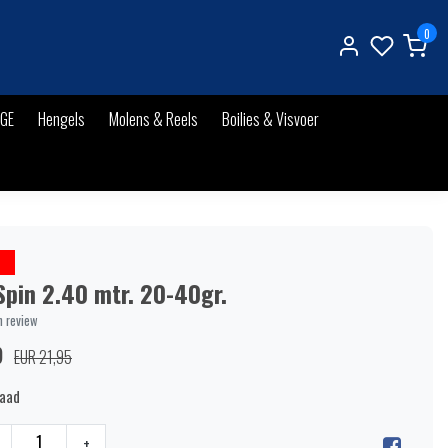
0
IGE
Hengels
Molens & Reels
Boilies & Visvoer
Spin 2.40 mtr. 20-40gr.
n review
9
EUR 21,95
raad
+