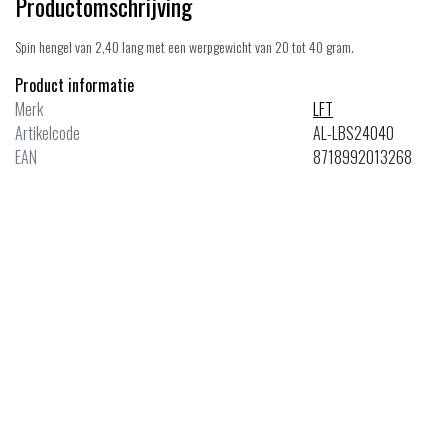
Productomschrijving
Spin hengel van 2,40 lang met een werpgewicht van 20 tot 40 gram.
Product informatie
Merk
LFT
Artikelcode
AL-LBS24040
EAN
8718992013268
ale
Sale
LFT
tle Spin 2.10 mtr. 15-35gr.
Battle Spin 2.70 mtr. 25-45gr.