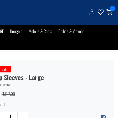
0
IGE
Hengels
Molens & Reels
Boilies & Visvoer
Sale
ip Sleeves - Large
n review
EUR 7,99
raad
+