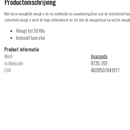
Productomschrijving
Met deze weegklok weegt u de vis makkelijk en nauwkeurig.Door aan de stelschroef bo
zekerheid weegt u eerst de lege onthaakmat en zet dan de weegschaal op nul.De weegk
Weegt tot 50 Kilo
Inclusief luxe etui
Product informatie
Merk
Anaconda
Artikelcode
9735-201
EAN
4039507041977