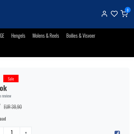
0
IGE
Hengels
Molens & Reels
Boilies & Visvoer
Sale
ok
n review
7
EUR 38,90
raad
+