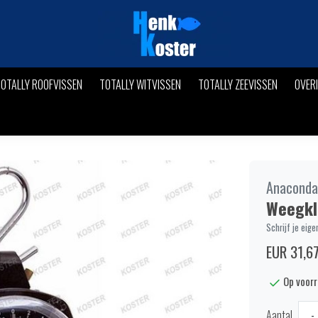
OTALLY ROOFVISSEN
TOTALLY WITVISSEN
TOTALLY ZEEVISSEN
OVER
Anaconda
Weegkl
Schrijf je eige
EUR 31,6
Op voor
Aantal
-