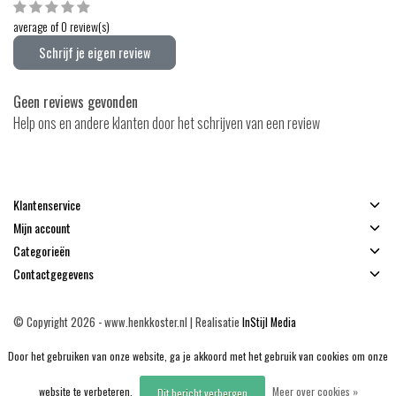
average of 0 review(s)
Schrijf je eigen review
Geen reviews gevonden
Help ons en andere klanten door het schrijven van een review
Klantenservice
Mijn account
Categorieën
Contactgegevens
© Copyright 2026 - www.henkkoster.nl | Realisatie
InStijl Media
Algemene voorwaarden
|
Disclaimer
|
Privacy Policy
|
Sitemap
|
RSS Feed
Door het gebruiken van onze website, ga je akkoord met het gebruik van cookies om onze
website te verbeteren.
Meer over cookies »
Dit bericht verbergen