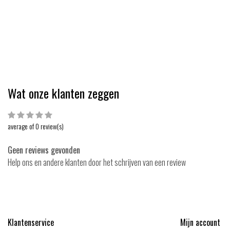
 52,50
EUR 57,50
EUR 2,75
EUR 2,99
Bekijken
Bekijk
Vergelijk
Vergelijk
Wat onze klanten zeggen
average of 0 review(s)
Geen reviews gevonden
Help ons en andere klanten door het schrijven van een review
Klantenservice
Mijn account