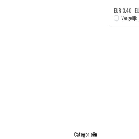
EUR 2,75
EUR 2,99
EUR 3,40
EU
en
Bekijken
Vergelijk
Vergelijk
Categorieën