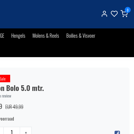
0
IGE
Hengels
Molens & Reels
Boilies & Visvoer
Sale
n Bolo 5.0 mtr.
n review
9
EUR 49,99
voorraad
+