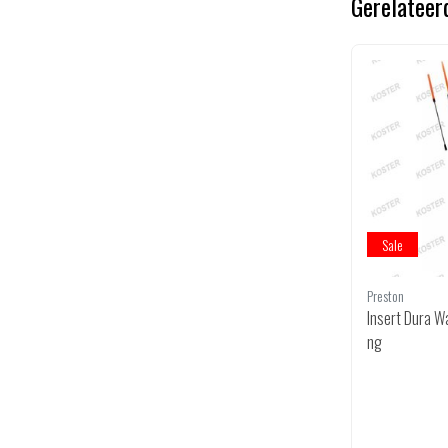
Gerelateer
Sale
Sale
Korum
Preston
Classic Inline Bobber Float
Insert Dura W
ng