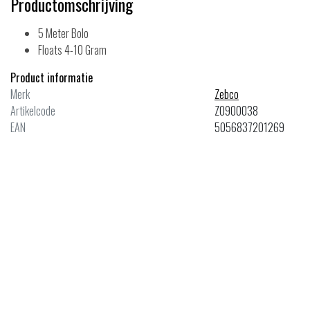
Productomschrijving
5 Meter Bolo
Floats 4-10 Gram
Product informatie
Merk
Zebco
Artikelcode
Z0900038
EAN
5056837201269
ale
Sale
co
Korum
ition Bolo 6.0 mtr.
Classic Donaldson Float