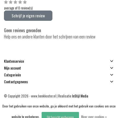
average of 0 review(s)
Schrijf je eigen review
Geen reviews gevonden
Help ons en andere klanten door het schrijven van een review
Klantenservice
Mijn account
Categorieën
Contactgegevens
© Copyright 2026 - www.henkkoster.nl | Realisatie
InStijl Media
Algemene voorwaarden
|
Disclaimer
|
Privacy Policy
|
Sitemap
|
RSS Feed
Door het gebruiken van onze website, ga je akkoord met het gebruik van cookies om onze
website te verbeteren.
Meer over cookies »
Dit bericht verbergen