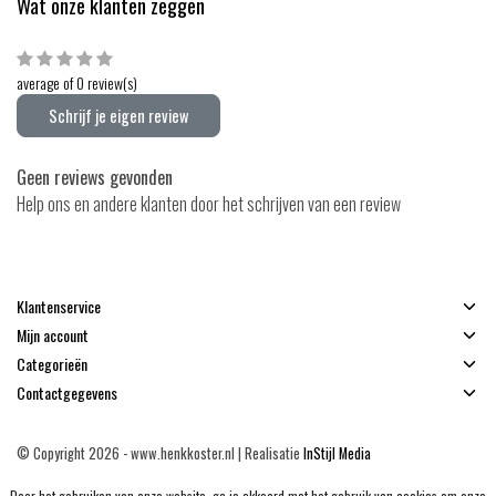
Wat onze klanten zeggen
average of 0 review(s)
Schrijf je eigen review
Geen reviews gevonden
Help ons en andere klanten door het schrijven van een review
Klantenservice
Mijn account
Categorieën
Contactgegevens
© Copyright 2026 - www.henkkoster.nl | Realisatie
InStijl Media
Algemene voorwaarden
|
Disclaimer
|
Privacy Policy
|
Sitemap
|
RSS Feed
Door het gebruiken van onze website, ga je akkoord met het gebruik van cookies om onze