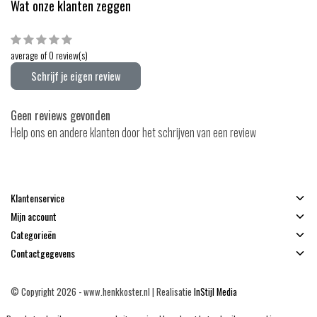
Wat onze klanten zeggen
average of 0 review(s)
Schrijf je eigen review
Geen reviews gevonden
Help ons en andere klanten door het schrijven van een review
Klantenservice
Mijn account
Categorieën
Contactgegevens
© Copyright 2026 - www.henkkoster.nl | Realisatie
InStijl Media
Algemene voorwaarden
|
Disclaimer
|
Privacy Policy
|
Sitemap
|
RSS Feed