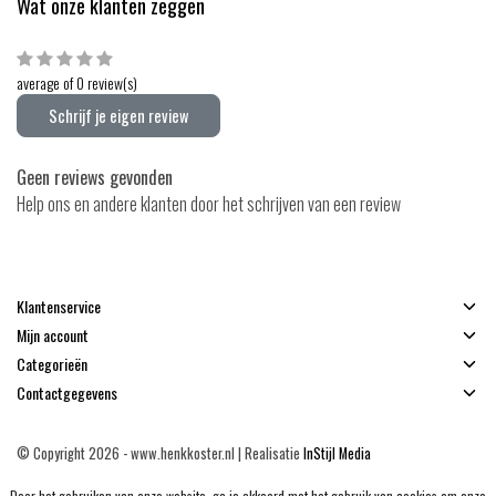
Wat onze klanten zeggen
average of 0 review(s)
Schrijf je eigen review
Geen reviews gevonden
Help ons en andere klanten door het schrijven van een review
Klantenservice
Mijn account
Categorieën
Contactgegevens
© Copyright 2026 - www.henkkoster.nl | Realisatie
InStijl Media
Algemene voorwaarden
|
Disclaimer
|
Privacy Policy
|
Sitemap
|
RSS Feed
Door het gebruiken van onze website, ga je akkoord met het gebruik van cookies om onze