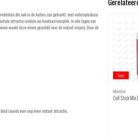
Gerelateer
rediënten die ook in de boilies zijn gebruikt, veel wateroplosbare
zontale attractie rondom uw haakaas/voerplek. In alle lagen van
ieven maakt deze mixen geschikt voor de instant visserij. Door de
Sale
MTC
Mainline
se Re
Active Stick & Bag Mix - Ester & Crea
Cell Stick Mix 
m 1kg
ted Liquids voor nog meer instant attractie.