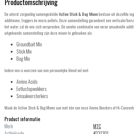
Productomschrijving
De uiterst zorgvuldig samengestelde
Active Stick & Bag Mixen
bestaan uit dezelfde ing
additieven, triggers én micro pellets. Deze samenstelling garandeert een verticale/hori
het water zal de mix zich verspreiden. De unieke combinatie van verse smaakvolle addit
uitgekiende samenstelling zijn deze mixen te gebruiken als:
Groundbait Mix
Stick Mix
Bag Mix
Iedere mix is voorzien van een persoonlijke blend vol met:
Amino Acids
Eetlustopwekkers
MTC
ive Stick & Bag Mix - NutCase 1 Kil
Active Stick & Bag Mix - Respon
Smaakversterkers
d 1kg
Maak de Active Stick & Bag Mixen aan met één van onze Amino Boosters of Hi-Concentra
Product informatie
Merk
MTC
Artikelcode
#331201