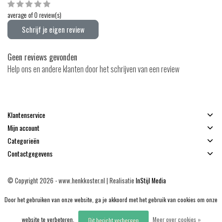
average of 0 review(s)
Schrijf je eigen review
Geen reviews gevonden
Help ons en andere klanten door het schrijven van een review
Klantenservice
Mijn account
Categorieën
Contactgegevens
© Copyright 2026 - www.henkkoster.nl | Realisatie
InStijl Media
Algemene voorwaarden
|
Disclaimer
|
Privacy Policy
|
Sitemap
|
RSS Feed
Door het gebruiken van onze website, ga je akkoord met het gebruik van cookies om onze
website te verbeteren.
Meer over cookies »
Dit bericht verbergen