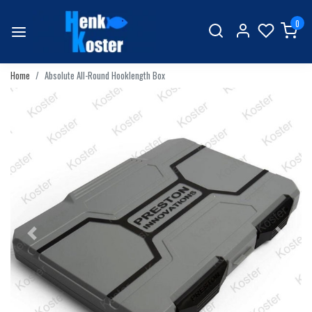
0
Home
Absolute All-Round Hooklength Box
Vorige
Volgend