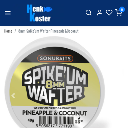
0
Home
8mm Spike'um Wafter Pineapple&Coconut
Vorige
Volgend