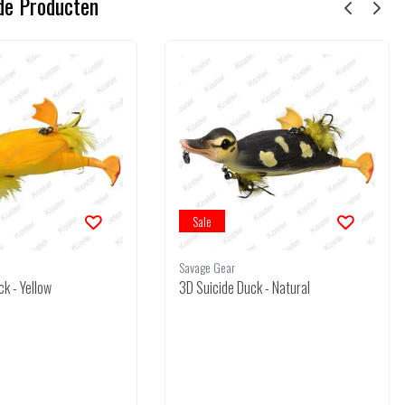
de Producten
Sale
Savage Gear
k - Yellow
3D Suicide Duck - Natural