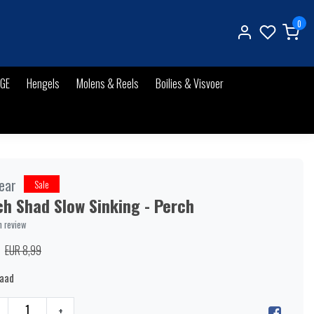
0
IGE
Hengels
Molens & Reels
Boilies & Visvoer
ear
Sale
h Shad Slow Sinking - Perch
n review
EUR 8,99
raad
+