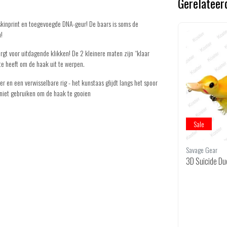
Gerelateer
kinprint en toegevoegde DNA-geur! De baars is soms de
n!
rgt voor uitdagende klikken! De 2 kleinere maten zijn “klaar
te heeft om de haak uit te werpen.
er en een verwisselbare rig - het kunstaas glijdt langs het spoor
niet gebruiken om de haak te gooien
Sale
Sale
Savage Gear
Savage Gear
m
3D Pop Frog Brown 5.5cm - 14 Gram
3D Suicide Duc