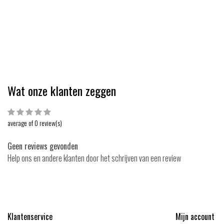
 11,50
EUR 12,50
EUR 9,25
EUR 11,95
Bekijken
Bekijk
Vergelijk
Vergelijk
Wat onze klanten zeggen
average of 0 review(s)
Geen reviews gevonden
Help ons en andere klanten door het schrijven van een review
Klantenservice
Mijn account