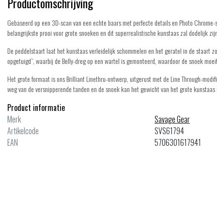
Productomschrijving
Gebaseerd op een 3D-scan van een echte baars met perfecte details en Photo Chrome-s
belangrijkste prooi voor grote snoeken en dit superrealistische kunstaas zal dodelijk zij
De peddelstaart laat het kunstaas verleidelijk schommelen en het geratel in de staart zo
opgetuigd”, waarbij de Belly-dreg op een wartel is gemonteerd, waardoor de snoek moei
Het grote formaat is ons Brilliant Linethru-ontwerp, uitgerust met de Line Through-modifi
weg van de versnipperende tanden en de snoek kan het gewicht van het grote kunstaas 
Product informatie
ale
Merk
Sale
Savage Gear
Artikelcode
SVS61794
EAN
5706301617941
age Gear
Savage Gear
Perch Shad Slow Sinking - Albino
3D Pop Frog Green 7cm - 20 Gra