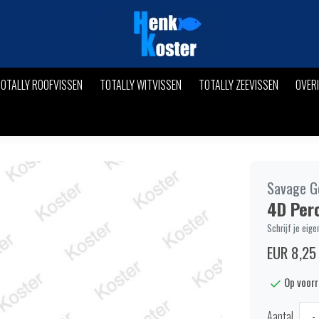
OTALLY ROOFVISSEN
TOTALLY WITVISSEN
TOTALLY ZEEVISSEN
OVER
Savage G
4D Perc
Schrijf je eige
EUR 8,25
Op voor
Aantal
-