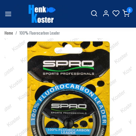
0
Home
100% Fluorocarbon Leader
Vorige
Volgend